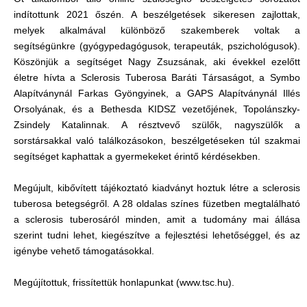
indítottunk 2021 őszén. A beszélgetések sikeresen zajlottak,
melyek alkalmával különböző szakemberek voltak a
segítségünkre (gyógypedagógusok, terapeuták, pszichológusok).
Köszönjük a segítséget Nagy Zsuzsának, aki évekkel ezelőtt
életre hívta a Sclerosis Tuberosa Baráti Társaságot, a Symbo
Alapítványnál Farkas Gyöngyinek, a GAPS Alapítványnál Illés
Orsolyának, és a Bethesda KIDSZ vezetőjének, Topolánszky-
Zsindely Katalinnak. A résztvevő szülők, nagyszülők a
sorstársakkal való találkozásokon, beszélgetéseken túl szakmai
segítséget kaphattak a gyermekeket érintő kérdésekben.
Megújult, kibővített tájékoztató kiadványt hoztuk létre a sclerosis
tuberosa betegségről. A 28 oldalas színes füzetben megtalálható
a sclerosis tuberosáról minden, amit a tudomány mai állása
szerint tudni lehet, kiegészítve a fejlesztési lehetőséggel, és az
igénybe vehető támogatásokkal.
Megújítottuk, frissítettük honlapunkat (www.tsc.hu).