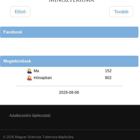
Előző
Tovább
Facebook
Megtekintések
Ma
152
Hónapban
902
2026-08-06
Adatkezelési tájékoztató
© 2026 Magyar Sclerosis Tuberosa Alapítvány