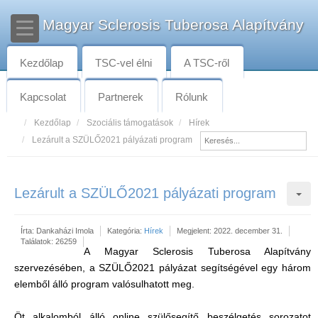
Magyar Sclerosis Tuberosa Alapítvány
Kezdőlap
TSC-vel élni
A TSC-ről
Kapcsolat
Partnerek
Rólunk
Kezdőlap
Szociális támogatások
Hírek
Lezárult a SZÜLŐ2021 pályázati program
Lezárult a SZÜLŐ2021 pályázati program
Írta:
Dankaházi Imola
Kategória:
Hírek
Megjelent: 2022. december 31.
Találatok: 26259
A Magyar Sclerosis Tuberosa Alapítvány
szervezésében, a SZÜLŐ2021 pályázat segítségével egy három
elemből álló program valósulhatott meg.
Öt alkalomból álló online szülősegítő beszélgetés sorozatot