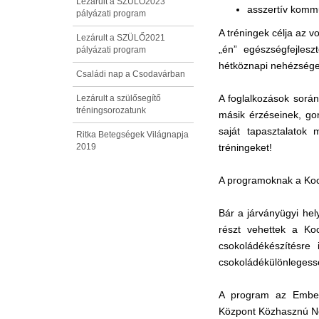
Lezárult a SZÜLŐ2023
asszertív komm
pályázati program
A tréningek célja az v
Lezárult a SZÜLŐ2021
„én” egészségfejles
pályázati program
hétköznapi nehézségek 
Családi nap a Csodavárban
A foglalkozások során
Lezárult a szülősegítő
tréningsorozatunk
másik érzéseinek, go
saját tapasztalatok
Ritka Betegségek Világnapja
2019
tréningeket!
A programoknak a Kock
Bár a járványügyi hel
részt vehettek a Ko
csokoládékészítésre
csokoládékülönlegess
A program az Emberi
Központ Közhasznú Non