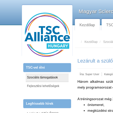
Magyar Sclero
Kezdőlap
TSC-
Kezdőlap
Szociá
Lezárult a szül
TSC-vel élni
Írta:
Super User
Kategó
Szociális támogatások
Három alkalmas szülős
Fejlesztési lehetőségek
mely programsorozat 
A tréningsorozat még 
Legfrissebb hírek
önismeret,
megküzdési stra