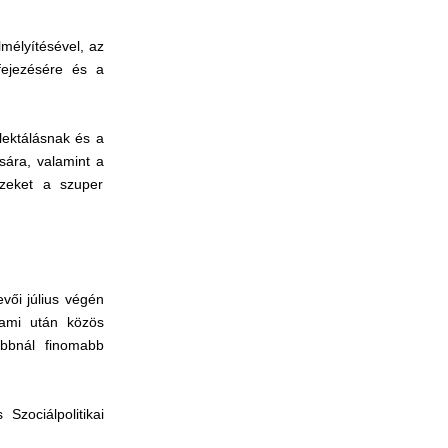
lmélyítésével, az
fejezésére és a
lektálásnak és a
sára, valamint a
ezeket a szuper
vői július végén
 ami után közös
abbnál finomabb
zociálpolitikai