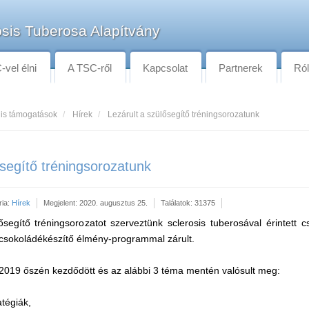
sis Tuberosa Alapítvány
vel élni
A TSC-ről
Kapcsolat
Partnerek
Ró
lis támogatások
Hírek
Lezárult a szülősegítő tréningsorozatunk
ősegítő tréningsorozatunk
ria:
Hírek
Megjelent: 2020. augusztus 25.
Találatok: 31375
egítő tréningsorozatot szerveztünk sclerosis tuberosával érintett c
csokoládékészítő élmény-programmal zárult.
2019 őszén kezdődött és az alábbi 3 téma mentén valósult meg:
tégiák,