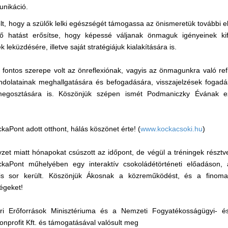
unikáció.
olt, hogy a szülők lelki egészségét támogassa az önismeretük további e
ztő hatást erősítse, hogy képessé váljanak önmaguk igényeinek ki
leküzdésére, illetve saját stratégiájuk kialakítására is.
 fontos szerepe volt az önreflexiónak, vagyis az önmagunkra való ref
ndolatainak meghallgatására és befogadására, visszajelzések fogadá
 megosztására is. Köszönjük szépen ismét Podmaniczky Évának 
aPont adott otthont, hálás köszönet érte! (
www.kockacsoki.hu
)
yzet miatt hónapokat csúszott az időpont, de végül a tréningek résztve
ckaPont műhelyében egy interaktív csokoládétörténeti előadáson,
 is sor került. Köszönjük Ákosnak a közreműködést, és a finom
égeket!
 Erőforrások Minisztériuma és a Nemzeti Fogyatékosságügyi- és S
profit Kft. és támogatásával valósult meg