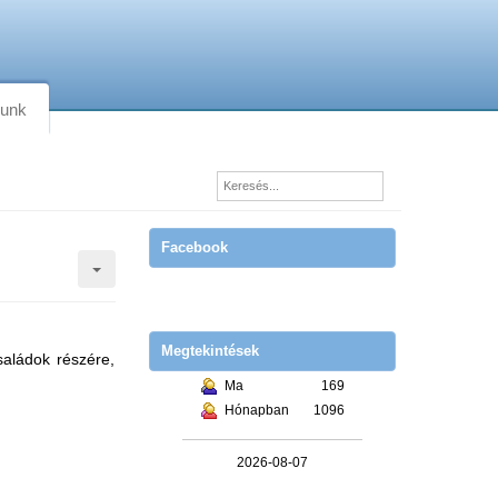
lunk
Facebook
Megtekintések
saládok részére,
Ma
169
Hónapban
1096
2026-08-07