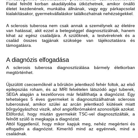
Fiatal felnőtt korban akadályokba ütközhetnek, amikor önálló
életet kezdenének, munkába állnának, vagy egy párkapcsolat
kialakításakor, gyermekvállaláskor találkozhatnak nehézségekkel.
A sclerosis tuberosa nem csak annak a személynek az életére
van hatással, akit ezzel a betegséggel diagnosztizálnak, hanem
kihat az egész családjára. A szülőknek, a testvéreknek és a
család összes tagjának szüksége van tájékoztatásra és
támogatásra.
A diagnózis elfogadása
A sclerosis tuberosa diagnosztizálása bármely életkorban
megtörténhet.
Újszülött csecsemőknél a bőrükön jelentkező fehér foltok, az első
epilepsziás roham, és az MRI felvételen látszódó agyi tuberek,
SEGA alapján a kezelőorvos már felállíthatja a diagnózist. Egy
tehetséges 5 éves gyermeket is diagnosztizálhatnak sclerosis
tuberosával, amikor szülei az arcán jelentkező kiütések miatt
bőrgyógyászhoz viszik, ahol angiofibrómaként azonosítják azokat.
Előfordul, hogy miután gyermekét TSC-vel diagnosztizálták, a
felnőtt szülő is megkapja a diagnózist.
Attól függetlenül, hogy mikor kapjuk meg, nehéz megérteni és
elfogadni a diagnózist. Kimerítő mind az egyénnek, mind a
családnak.