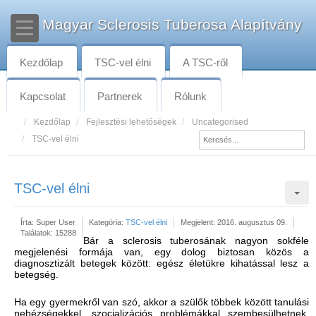
Magyar Sclerosis Tuberosa Alapítvány
Kezdőlap
TSC-vel élni
A TSC-ről
Kapcsolat
Partnerek
Rólunk
Kezdőlap
Fejlesztési lehetőségek
Uncategorised
TSC-vel élni
TSC-vel élni
Írta:
Super User
Kategória:
TSC-vel élni
Megjelent: 2016. augusztus 09.
Találatok: 15288
Bár a sclerosis tuberosának nagyon sokféle
megjelenési formája van, egy dolog biztosan közös a
diagnosztizált betegek között: egész életükre kihatással lesz a
betegség.
Ha egy gyermekről van szó, akkor a szülők többek között tanulási
nehézségekkel, szocializációs problémákkal szembesülhetnek.