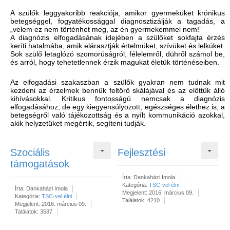
A szülők leggyakoribb reakciója, amikor gyermeküket krónikus
betegséggel, fogyatékossággal diagnosztizálják a tagadás, a
„velem ez nem történhet meg, az én gyermekemmel nem!”
A diagnózis elfogadásának idejében a szülőket sokfajta érzés
keríti hatalmába, amik elárasztják értelmüket, szívüket és lelküket.
Sok szülő letaglózó szomorúságról, félelemről, dühről számol be,
és arról, hogy tehetetlennek érzik magukat életük történéseiben.
Az elfogadási szakaszban a szülők gyakran nem tudnak mit
kezdeni az érzelmek bennük feltörő skálájával és az előttük álló
kihívásokkal. Kritikus fontosságú nemcsak a diagnózis
elfogadásához, de egy kiegyensúlyozott, egészséges élethez is, a
betegségről való tájékozottság és a nyílt kommunikáció azokkal,
akik helyzetüket megértik, segíteni tudják.
Szociális
Fejlesztési
támogatások
Írta:
Dankaházi Imola
Kategória:
TSC-vel élni
Írta:
Dankaházi Imola
Megjelent: 2016. március 09.
Kategória:
TSC-vel élni
Találatok: 4210
Megjelent: 2016. március 09.
Találatok: 3587