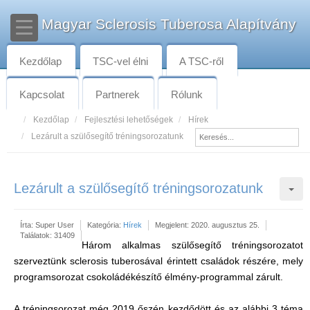
Magyar Sclerosis Tuberosa Alapítvány
Kezdőlap
TSC-vel élni
A TSC-ről
Kapcsolat
Partnerek
Rólunk
Kezdőlap
Fejlesztési lehetőségek
Hírek
Lezárult a szülősegítő tréningsorozatunk
Lezárult a szülősegítő tréningsorozatunk
Írta:
Super User
Kategória:
Hírek
Megjelent: 2020. augusztus 25.
Találatok: 31409
Három alkalmas szülősegítő tréningsorozatot
szerveztünk sclerosis tuberosával érintett családok részére, mely
programsorozat csokoládékészítő élmény-programmal zárult.
A tréningsorozat még 2019 őszén kezdődött és az alábbi 3 téma