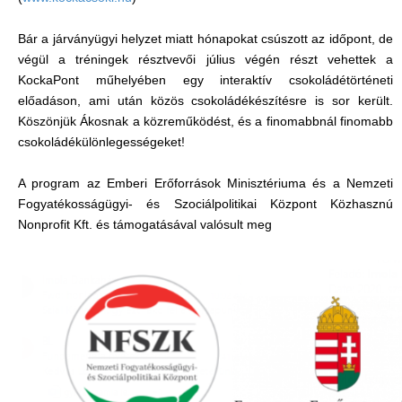
Bár a járványügyi helyzet miatt hónapokat csúszott az időpont, de
végül a tréningek résztvevői július végén részt vehettek a
KockaPont műhelyében egy interaktív csokoládétörténeti
előadáson, ami után közös csokoládékészítésre is sor került.
Köszönjük Ákosnak a közreműködést, és a finomabbnál finomabb
csokoládékülönlegességeket!
A program az Emberi Erőforrások Minisztériuma és a Nemzeti
Fogyatékosságügyi- és Szociálpolitikai Központ Közhasznú
Nonprofit Kft. és támogatásával valósult meg