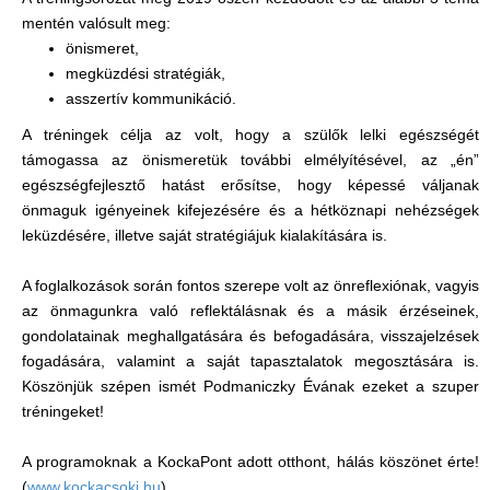
mentén valósult meg:
önismeret,
megküzdési stratégiák,
asszertív kommunikáció.
A tréningek célja az volt, hogy a szülők lelki egészségét
támogassa az önismeretük további elmélyítésével, az „én”
egészségfejlesztő hatást erősítse, hogy képessé váljanak
önmaguk igényeinek kifejezésére és a hétköznapi nehézségek
leküzdésére, illetve saját stratégiájuk kialakítására is.
A foglalkozások során fontos szerepe volt az önreflexiónak, vagyis
az önmagunkra való reflektálásnak és a másik érzéseinek,
gondolatainak meghallgatására és befogadására, visszajelzések
fogadására, valamint a saját tapasztalatok megosztására is.
Köszönjük szépen ismét Podmaniczky Évának ezeket a szuper
tréningeket!
A programoknak a KockaPont adott otthont, hálás köszönet érte!
(
www.kockacsoki.hu
)